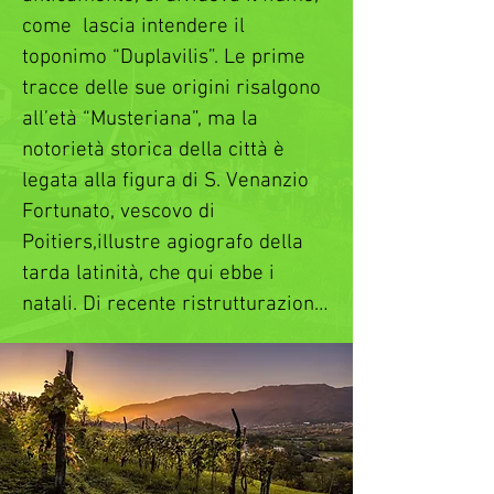
come  lascia intendere il 
toponimo “Duplavilis”. Le prime 
tracce delle sue origini risalgono 
all’età “Musteriana”, ma la 
notorietà storica della città è 
legata alla figura di S. Venanzio 
Fortunato, vescovo di 
Poitiers,illustre agiografo della 
tarda latinità, che qui ebbe i 
natali. Di recente ristrutturazione, 
Piazza Marconi rappresenta il 
centro di Valdobbiadene. A 
sorvegliarla è la statua, 
realizzata nel 1867 da Luigi 
Geronazzo, raffigurante 
Endimione: secondo il mito, un 