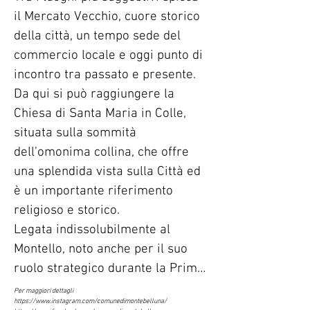
il Mercato Vecchio, cuore storico 
della città, un tempo sede del 
commercio locale e oggi punto di 
incontro tra passato e presente. 
Da qui si può raggiungere la 
Chiesa di Santa Maria in Colle, 
situata sulla sommità 
dell’omonima collina, che offre 
una splendida vista sulla Città ed 
è un importante riferimento 
religioso e storico.

Legata indissolubilmente al 
Montello, noto anche per il suo 
ruolo strategico durante la Prima 
Guerra Mondiale, Montebelluna 
Per maggiori dettagli 

https://www.instagram.com/comunedimontebelluna/

rappresenta un perfetto equilibrio 