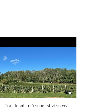
Correr Pisani, un'elegante dimora 
nobiliare del XVII secolo 
circondata da un ampio parco, 
oggi sede del MeVe, il Memoriale 
Veneto della Grande guerra che 
ospita un’esposizione 
permanente oltre che mostre 
temporanee ed eventi culturali.
Tra i luoghi più suggestivi spicca 