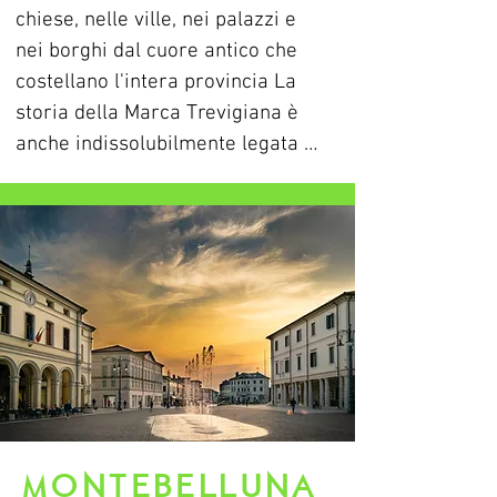
chiese, nelle ville, nei palazzi e 
nei borghi dal cuore antico che 
costellano l'intera provincia La 
storia della Marca Trevigiana è 
anche indissolubilmente legata a 
quella della Repubblica di 
Venezia, che in queste terre, 
specie sul Cansiglio, non a caso 
conosciuto come il "bosco della 
Serenissima", si procurava il 
legname necessario per la 
costruzione della potente flotta 
che per secoli ha dominato il 
Mediterraneo. In tempi più 
recenti, invece, la cima del 
Montebelluna
Grappa, il Montello e le rive del 