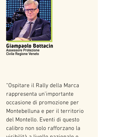
colline del prosecco, sito Unesco. 
Un’occasione promozionale non 
indifferente, in grado di produrre 
un indotto turistico non 
irrilevante e sicuramente 
prezioso. Il tutto nel massimo 
rispetto delle normative 
ambientali e di sicurezza grazie 
ad una organizzazione attenta ed 
esperta.
“Ospitare il Rally della Marca 
rappresenta un’importante 
occasione di promozione per 
Montebelluna e per il territorio 
del Montello. Eventi di questo 
calibro non solo rafforzano la 