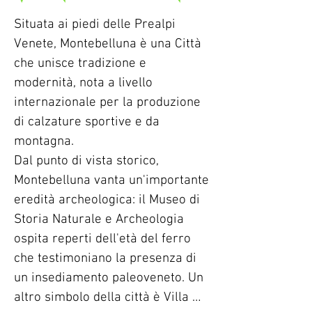
Piave sono state lo scenario delle 
Situata ai piedi delle Prealpi 
eroiche vicende della Grande 
Venete, Montebelluna è una Città 
Guerra, il tragico conflitto 
che unisce tradizione e 
conclusosi con la battaglia finale 
modernità, nota a livello 
di Vittorio Veneto. A ricordo di 
internazionale per la produzione 
quei drammatici eventi restano 
di calzature sportive e da 
oggi i sacrari militari del Grappa, 
montagna. 

del Montello e di Fagarè, assieme 
Dal punto di vista storico, 
ad altri monumenti 
Montebelluna vanta un'importante 
commemorativi.
eredità archeologica: il Museo di 
Storia Naturale e Archeologia 
ospita reperti dell'età del ferro 
che testimoniano la presenza di 
un insediamento paleoveneto. Un 
altro simbolo della città è Villa 