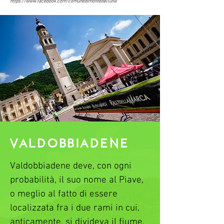
https://www.facebook.com/comunedimontebelluna
tra innovazione industriale e 
qualità della vita, con un territorio 
che offre opportunità di svago, 
cultura ed enogastronomia, 
rendendola una meta ideale per 
scoprire il cuore autentico del 
Veneto
Valdobbiadene
Valdobbiadene deve, con ogni 
probabilità, il suo nome al Piave, 
o meglio al fatto di essere 
localizzata fra i due rami in cui, 
anticamente, si divideva il fiume, 