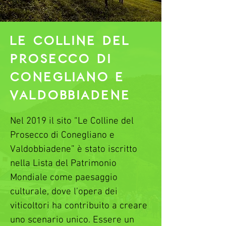
giovane ragazzo, a cui

l’amata, Selene, donò la 
Le Colline del
giovinezza eterna facendolo 
cadere in un sonno profondo. Di 
Prosecco di
grande impatto è il Duomo di 
Conegliano e
Santa Maria Assunta, con la sua 
Valdobbiadene
facciata che richiama lo stile 
neoclassico, risalente all’ultima 
Nel 2019 il sito “Le Colline del 
ristrutturazione avvenuta alla fine 
Prosecco di Conegliano e 
del

Valdobbiadene” è stato iscritto 
Settecento. All’interno del Duomo 
nella Lista del Patrimonio 
sono conservate

Mondiale come paesaggio 
preziose opere d’arte realizzate 
culturale, dove l’opera dei 
da artisti come

viticoltori ha contribuito a creare 
Paris Bordon, Palma il Giovane e 
uno scenario unico. Essere un 
Francesco Beccaruzzi. Di lato, 